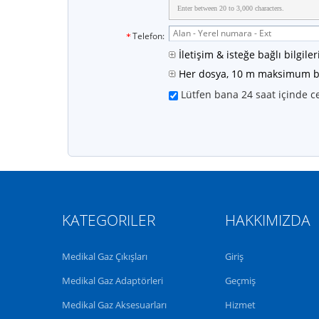
Enter between 20 to 3,000 characters.
Telefon:
İletişim & isteğe bağlı bilgiler
Her dosya, 10 m maksimum b
Lütfen bana 24 saat içinde c
KATEGORILER
HAKKIMIZDA
Medikal Gaz Çıkışları
Giriş
Medikal Gaz Adaptörleri
Geçmiş
Medikal Gaz Aksesuarları
Hizmet