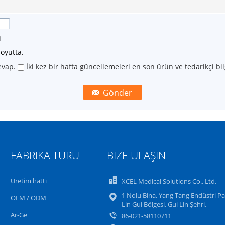
i
oyutta.
evap.
İki kez bir hafta güncellemeleri en son ürün ve tedarikçi bil
FABRIKA TURU
BIZE ULAŞIN
Üretim hattı
XCEL Medical Solutions Co., Ltd.
1 Nolu Bina, Yang Tang Endüstri Par
OEM / ODM
Lin Gui Bölgesi, Gui Lin Şehri.
Ar-Ge
86-021-58110711