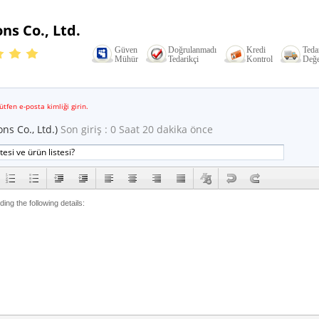
ns Co., Ltd.
Güven
Doğrulanmadı
Kredi
Teda
Mühür
Tedarikçi
Kontrol
Değe
mail
ütfen e-posta kimliği girin.
ns Co., Ltd.)
Son giriş : 0 Saat 20 dakika önce