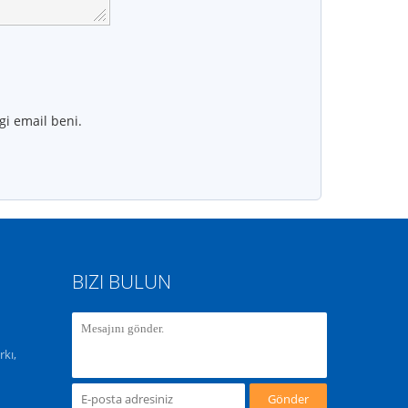
gi email beni.
BIZI BULUN
kı,
Gönder