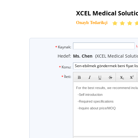
XCEL Medical Solutio
Onaylı Tedarikçi
e
L
Kaynak:
Hedef:
Ms. Chen
(XCEL Medical Solutio
Konu:
subject
İleti: