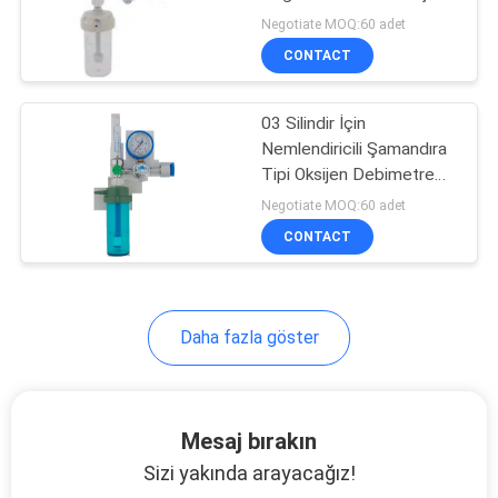
Akış Ölçer
POLICY
Negotiate MOQ:60 adet
CONTACT
1
Medikal Yatak Başı
03 Silindir İçin
Nemlendiricili Şamandıra
Ünitesi
Tipi Oksijen Debimetre
Regülatörü
Negotiate MOQ:60 adet
CONTACT
6
Daha fazla göster
Nemlendiricili
Oksijen Debimetre
Mesaj bırakın
Regülatörü
Sizi yakında arayacağız!