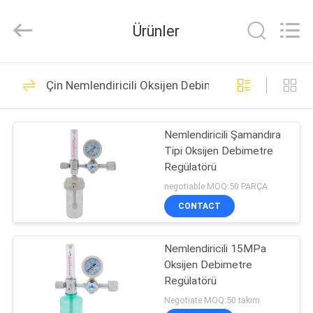
XCEL
Medical
Solutions
Ürünler
Co.,
Ltd..
All
Rights
Reserved.
EV
30
Çin Nemlendiricili Oksijen Debimetre Regülatörü
Medikal Gaz
ÜRÜN:%
Çıkışları
Nemlendiricili Şamandıra
S
Tipi Oksijen Debimetre
Regülatörü
HAKKIMIZDA
negotiable MOQ:50 PARÇA
CONTACT
25
FABRIKA
Medikal Gaz
Nemlendiricili 15MPa
TURU
Oksijen Debimetre
Adaptörleri
Regülatörü
KALITE
Negotiate MOQ:50 takım