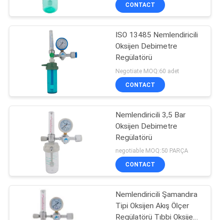
KONTROL
CONTACT
ISO 13485 Nemlendiricili
BIZIMLE
3
Oksijen Debimetre
ILETIŞIME
Regülatörü
Medikal Gaz
GEÇIN
Negotiate MOQ:60 adet
Aksesuarları
CONTACT
BIR
Nemlendiricili 3,5 Bar
TEKLIF
Oksijen Debimetre
ISTEĞI
Regülatörü
5
negotiable MOQ:50 PARÇA
Medikal Gaz
SITE
CONTACT
HARITASI
Manifoldu
Nemlendiricili Şamandıra
Tipi Oksijen Akış Ölçer
PRIVACY
Regülatörü Tıbbi Oksijen