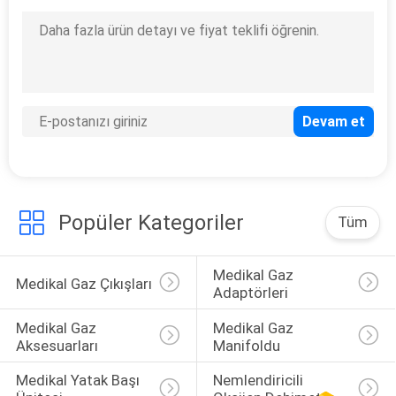
9
Nemlendiricili
Debimetre
Popüler Kategoriler
Tüm
1
Medikal
Medikal Gaz 
Medikal Gaz Çıkışları
Adaptörleri
Debimetreler
Medikal Gaz 
Medikal Gaz 
Aksesuarları
Manifoldu
Medikal Yatak Başı 
Nemlendiricili 