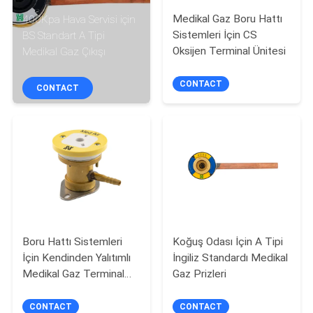
KONTROL
Medikal Gaz Boru Hattı
400Kpa Hava Servisi için
Sistemleri İçin CS
BS Standart A Tipi
BIZIMLE
Oksijen Terminal Ünitesi
Medikal Gaz Çıkışı
ILETIŞIME
CONTACT
CONTACT
GEÇIN
BIR
TEKLIF
ISTEĞI
SITE
Boru Hattı Sistemleri
Koğuş Odası İçin A Tipi
İçin Kendinden Yalıtımlı
İngiliz Standardı Medikal
HARITASI
Medikal Gaz Terminal
Gaz Prizleri
Üniteleri Konsol Çıkışları
PRIVACY
CONTACT
CONTACT