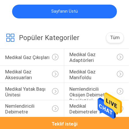
Konsol Çıkışları
POLICY
Sayfanın Üstü
Popüler Kategoriler
Tüm
Medikal Gaz 
Medikal Gaz Çıkışları
Adaptörleri
Medikal Gaz 
Medikal Gaz 
Aksesuarları
Manifoldu
Medikal Yatak Başı 
Nemlendiricili 
Ünitesi
Oksijen Debimetre 
Regülatörü
Nemlendiricili 
Medikal 
Debimetre
Debimetreler
Teklif isteği