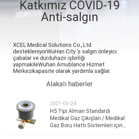
Katkımız COVID-19
KONTROL
Anti-salgın
BIZIMLE
ILETIŞIME
GEÇIN
XCEL Medical Solutions Co., Ltd.
destekleniyor
WuHan City 's
salgın önleyici
çabalar
ve durdu
hazır
işbirliği
BIR
yapmak
ile
Wuhan Amublance Hizmet
Merkezi
kapasite olarak yardımla
sağlar.
TEKLIF
Alakalı haberler
ISTEĞI
2021-05-24
SITE
H5 Tipi Alman Standardı
HARITASI
Medikal Gaz Çıkışları / Medikal
Gaz Boru Hattı Sistemleri için
H5 Tipi GS Terminal Üniteleri /
PRIVACY